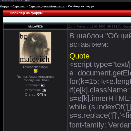
Страница
1
из
1
Форум
»
Скрипты.
»
Скрипты для сайтов ucoz.
»
Спойлер на форум.
Спойлер на форум.
MaLeViCh
Дата: Четверг, 11.06.2009, 09:13 | Сообще
В шаблон "Общий
вставляем:
Quote
<script type="text/
Генералиссимус
e=document.getE
Группа: Администраторы
for(k=15; k<e.leng
Сообщений:
1049
Награды:
40
if(e[k].className
Репутация:
26
Статус:
Offline
s=e[k].innerHTML;
while (s.indexOf('[]
s=s.replace('[]','<
font-family: Ve