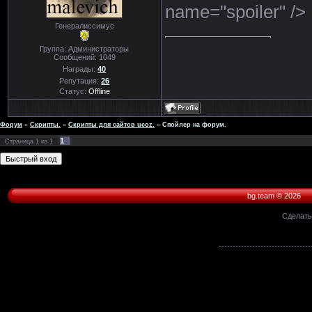
name="spoiler" />
Генералиссимус
Группа: Администраторы
Сообщений:
1049
Награды:
40
Репутация:
26
Статус:
Offline
Форум
»
Скрипты.
»
Скрипты для сайтов ucoz.
»
Спойлер на форум.
1
Страница
1
из
1
bg.team © 2026
Сделат
---------------------------------