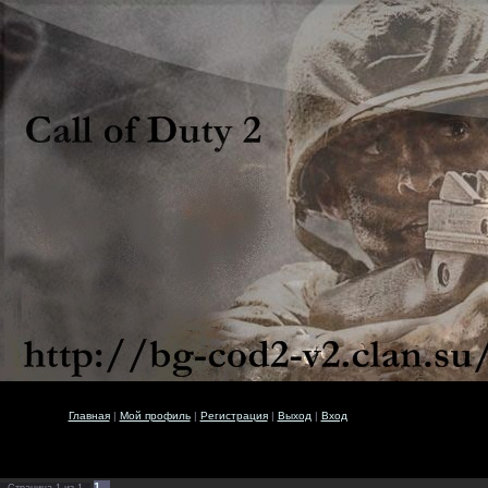
Главная
|
Мой профиль
|
Регистрация
|
Выход
|
Вход
1