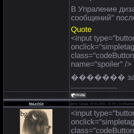
В Упраление ди
сообщений" пос
Quote
<input type="butto
onclick="simpletag('
class="codeButto
name="spoiler" />
������� замен
MaLeViCh
Дата: Среда, 05.01.2011, 21:33 | Сообщен
<input type="butto
onclick="simpletag('
class="codeButto