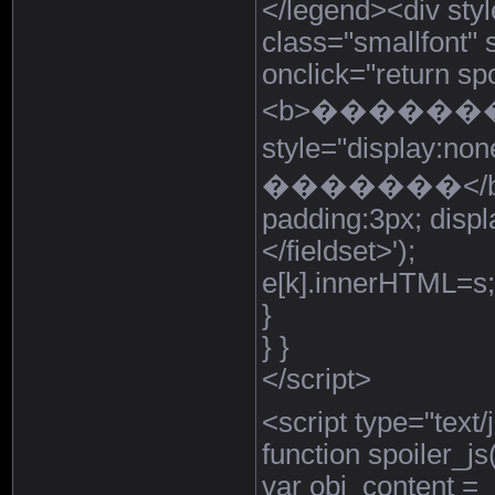
</legend><div styl
class="smallfont" 
onclick="return spo
<b>��������
style="display:
�������</b></sp
padding:3px; displa
</fieldset>');
e[k].innerHTML=s;
}
} }
</script>
<script type="text/
function spoiler_js(
var obj_content =