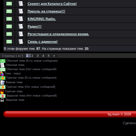
Скрипт для Каталога Сайтов!
Пароль на страницу!!!
KINGRING Radio.
Радио!!!
Peгиcтpaция в oпpeдeлeннoe вpeмя.
Связь с админом!
В этом форуме тем:
87
. На странице показано тем:
20
.
1
Страница
1
из
5
2
3
4
5
»
Обычная тема (Есть новые сообщения)
Обычная тема
Обычная тема (Нет новых сообщений)
Тема - опрос
Горячая тема (Есть новые сообщения)
Важная тема
Горячая тема (Нет новых сообщений)
Горячая тема
Закрытая тема (Нет новых сообщений)
Закрытая тема
bg.team © 2026
Сделат