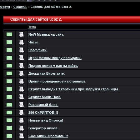
Страница
1
из
5
2
3
4
5
»
Форум
»
Скрипты.
»
Скрипты для сайтов ucoz 2.
Скрипты для сайтов ucoz 2.
Тема
NeW Музыка на сайт.
Часы.
Граффити.
Игра! Ножом между пальцами.
Яндекс поиск у вас на сайте.
Доска как Вконтакте.
Время проведенное на странице.
Скрипт выводит 3 картинки при загрузки страницы.
Скрипт Мини-Чата.
Рекламный блок.
256 СКРИПТОВ!!!
Новый вид Опроса!
Генератор ников.
Cool Мини-Профиль!!!