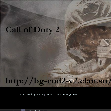
Главная
|
Мой профиль
|
Регистрация
|
Выход
|
Вход
1