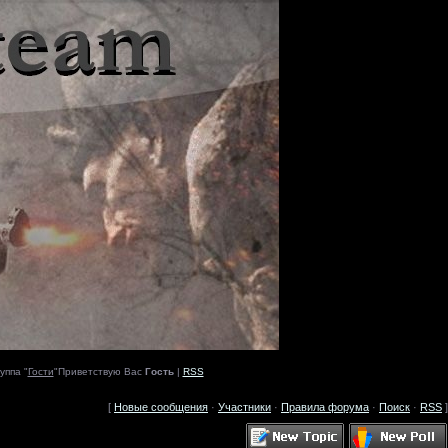
уппа "
Гости
"Приветствую Вас
Гость
|
RSS
[
Новые сообщения
·
Участники
·
Правила форума
·
Поиск
·
RSS
]