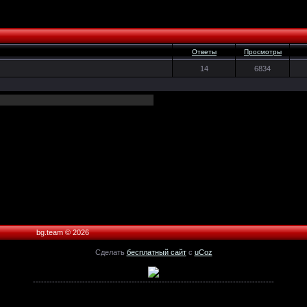
Ответы
Просмотры
14
6834
bg.team © 2026
Сделать
бесплатный сайт
с
uCoz
----------------------------------------------------------------------------------------