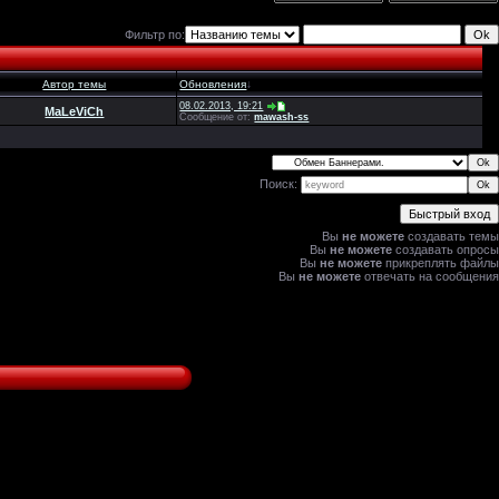
Фильтр по:
Автор темы
Обновления
↓
08.02.2013, 19:21
MaLeViCh
Сообщение от:
mawash-ss
Поиск:
Вы
не можете
создавать темы
Вы
не можете
создавать опросы
Вы
не можете
прикреплять файлы
Вы
не можете
отвечать на сообщения