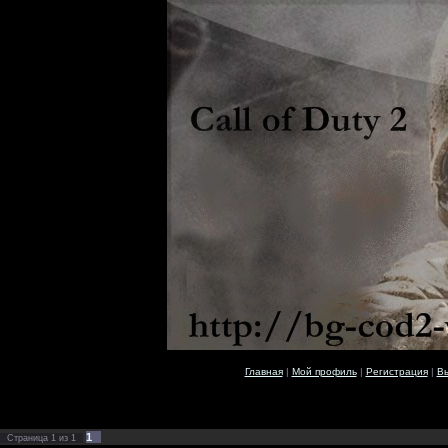
Главная
|
Мой профиль
|
Регистрация
|
В
1
Страница
1
из
1