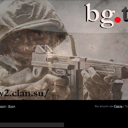
ыход
|
Вход
Вы вошли как
Гость
| Гр