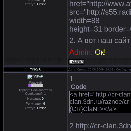
href="http://www.a
Статус:
Offline
src="http://s55.ra
width=88
height=31 border
2. А вот наш сайт
Admin:
Ок!
TiNKeR
Дата: Среда, 26.08.2009, 19:01 | Сообщен
1
Рядовой
Code
Группа: Пользователи
<a href="http://cr-cla
Сообщений:
1
Награды:
0
clan.3dn.ru/raznoe/cr-
Репутация:
0
{CR}ClaN"></a>
Статус:
Offline
2 http://cr-clan.3dn