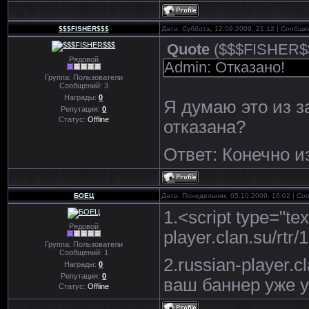
$$$FISHER$$$
Дата: Суббота, 12.09.2009, 21:12 | Сообщ
Quote
(
$$$FISHER$
Рядовой
Admin: Отказано!
Группа: Пользователи
Сообщений:
3
Награды:
0
Я думаю это из з
Репутация:
0
Статус:
Offline
отказана?
Ответ: Конечно из
БОЕЦ
Дата: Понедельник, 05.10.2009, 16:02 | С
1.<script type="tex
Рядовой
player.clan.su/rtr/
Группа: Пользователи
Сообщений:
1
2.russian-player.c
Награды:
0
Репутация:
0
ваш баннер уже у 
Статус:
Offline