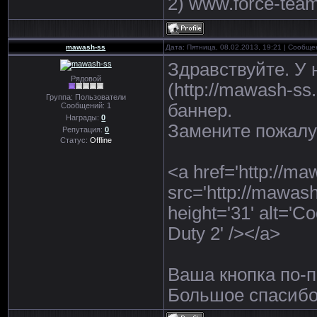
2) www.force-tea
mawash-ss
Дата: Пятница, 08.02.2013, 19:21 | Сообщ
Здравствуйте. У 
Рядовой
(http://mawash-s
Группа: Пользователи
баннер.
Сообщений:
1
Награды:
0
Замените пожалуй
Репутация:
0
Статус:
Offline
<a href='http://ma
src='http://mawash
height='31' alt='C
Duty 2' /></a>
Ваша кнопка по-
Большое спасибо