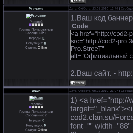
Psp-game
Дата: Суббота, 23.01.2010, 12:49 | Сообщ
1.Ваш код баннер
Рядовой
Code
Группа: Пользователи
<a href="http://cod2
Сообщений:
1
Награды:
0
src="http://cod2-pro.
Репутация:
0
Pro.StreeT"
Статус:
Offline
alt="Официальный са
2.Ваш сайт. - http:
Braun
Дата: Суббота, 06.02.2010, 21:07 | Сообщ
1) <a href="http:/
Рядовой
target="_blank"><
Группа: Пользователи
cod2.clan.su/Force
Сообщений:
2
Награды:
0
font="" width="88"
Репутация:
0
Статус:
Offline