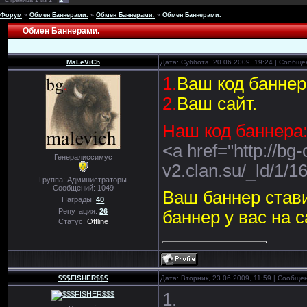
Страница
1
из
1
Форум
»
Обмен Баннерами.
»
Обмен Баннерами.
»
Обмен Баннерами.
Обмен Баннерами.
MaLeViCh
Дата: Суббота, 20.06.2009, 19:24 | Сообщ
1.
Ваш код баннер
2.
Ваш сайт.
Наш код баннера
<a href="http://bg
Генералиссимус
v2.clan.su/_ld/1/1
Группа: Администраторы
Сообщений:
1049
Ваш баннер стави
Награды:
40
Репутация:
26
баннер у вас на с
Статус:
Offline
$$$FISHER$$$
Дата: Вторник, 23.06.2009, 11:59 | Сообще
1.