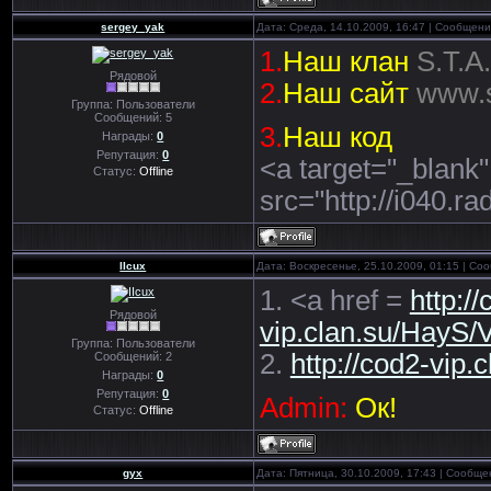
sergey_yak
Дата: Среда, 14.10.2009, 16:47 | Сообщен
1.
Наш клан
S.T.A
Рядовой
2.
Наш сайт
www.s
Группа: Пользователи
Сообщений:
5
3.
Наш код
Награды:
0
Репутация:
0
<a target="_blank"
Статус:
Offline
src="http://i040.r
IIcux
Дата: Воскресенье, 25.10.2009, 01:15 | С
1. <a href =
http:/
Рядовой
vip.clan.su/HayS/V
Группа: Пользователи
2.
http://cod2-vip.c
Сообщений:
2
Награды:
0
Репутация:
0
Admin:
Ок!
Статус:
Offline
gyx
Дата: Пятница, 30.10.2009, 17:43 | Сообщ