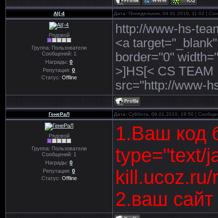
AI{-4
Дата: Понедельник, 04.01.2010, 11:02 | С
http://www-hs-tea
Рядовой
<a target="_blank
Группа: Пользователи
border="0" width=
Сообщений:
1
Награды:
0
>]HS[< CS TEAM 1
Репутация:
0
Статус:
Offline
src="http://www-
ГенеРаЛ
Дата: Суббота, 09.01.2010, 19:50 | Сообщ
1.Ваш код б
Рядовой
type="text/j
Группа: Пользователи
Сообщений:
1
Награды:
0
kill.ucoz.ru/
Репутация:
0
Статус:
Offline
2.ваш сайт -