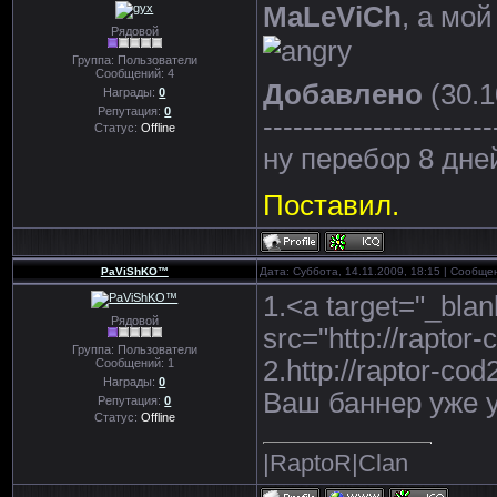
MaLeViCh
, а мо
Рядовой
Группа: Пользователи
Сообщений:
4
Добавлено
(30.1
Награды:
0
Репутация:
0
-----------------------
Статус:
Offline
ну перебор 8 дн
Поставил.
PaViShKO™
Дата: Суббота, 14.11.2009, 18:15 | Сообщ
1.<a target="_blan
Рядовой
src="http://raptor
Группа: Пользователи
2.http://raptor-cod
Сообщений:
1
Награды:
0
Ваш баннер уже у
Репутация:
0
Статус:
Offline
|RaptoR|Clan