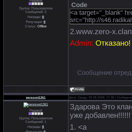
Рядовой
Code
Группа: Пользователи
<a target="_blank" hr
Сообщений:
3
Награды:
0
src="http://s46.radik
Репутация:
0
Статус:
Offline
2.www.zero-x.clan
Admin:
Отказано!
Сообщение отред
peresvet1361
Дата: Среда, 05.08.2009, 17:38 | Сообщен
Здарова Это клан
Рядовой
уже добавлен!!!!!!
Группа: Пользователи
Сообщений:
1
1. <a
Награды:
0
Репутация:
0