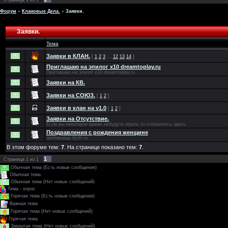
Страница
1
из
1
Форум
»
Клановые Дела.
»
Заявки.
Заявки.
Тема
Заявки в КЛАН.
[
1
2
3
…
12
13
14
]
Приглашаю на эпилог х10 dreamtoplay.ru
Приглашаю на эпилог х10 dreamtoplay.ru
Заявки на КВ.
Заявки на СОЮЗ.
[
1
2
]
Заявки в клан на v1.0
[
1
2
]
Заявки на Отсутствие.
Если вы некоторое время небудуте играть то отпишитесь здесь.
Поздравления с рождения женщине
любовницы lilyth.ru
В этом форуме тем:
7
. На странице показано тем:
7
.
1
Страница
1
из
1
Обычная тема (Есть новые сообщения)
Обычная тема
Обычная тема (Нет новых сообщений)
Тема - опрос
Горячая тема (Есть новые сообщения)
Важная тема
Горячая тема (Нет новых сообщений)
Горячая тема
Закрытая тема (Нет новых сообщений)