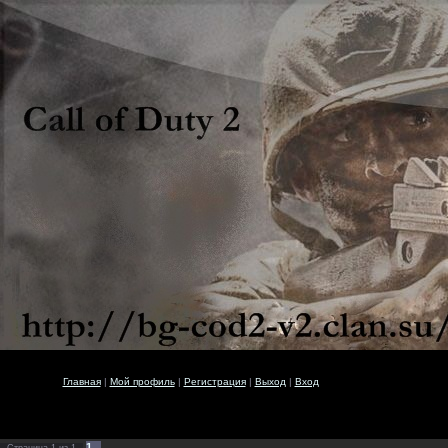
Главная
|
Мой профиль
|
Регистрация
|
Выход
|
Вход
1