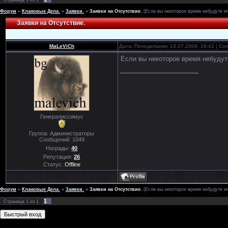
Страница
1
из
1
Форум
»
Клановые Дела.
»
Заявки.
»
Заявки на Отсутствие.
(Если вы некоторое время небудуте иг
Заявки на Отсутствие.
MaLeViCh
Дата: Понедельник, 13.07.2009, 19:42 | С
Если вы некоторое время небудуте 
Генералиссимус
Группа: Администраторы
Сообщений:
1049
Награды:
40
Репутация:
26
Статус:
Offline
Форум
»
Клановые Дела.
»
Заявки.
»
Заявки на Отсутствие.
(Если вы некоторое время небудуте иг
1
Страница
1
из
1