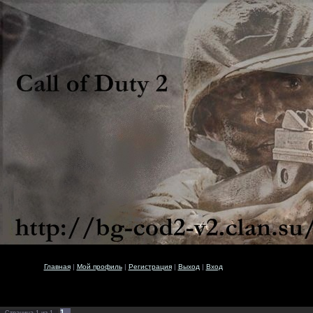
Главная
|
Мой профиль
|
Регистрация
|
Выход
|
Вход
1